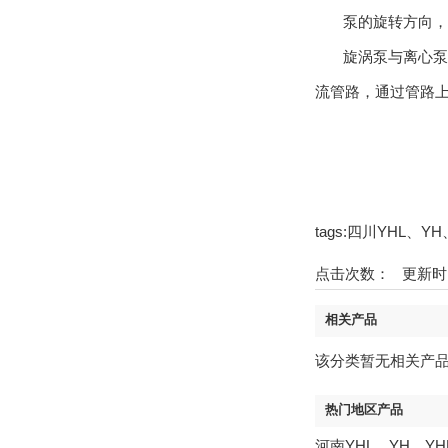
泵的旋转方向，从
旋涡泵与离心泵结
流管路，通过管路
tags:四川YHL、
点击次数：
更新时间：1
相关产品
该分类暂无相关产
热门地区产品
河南YHL、YH、Y