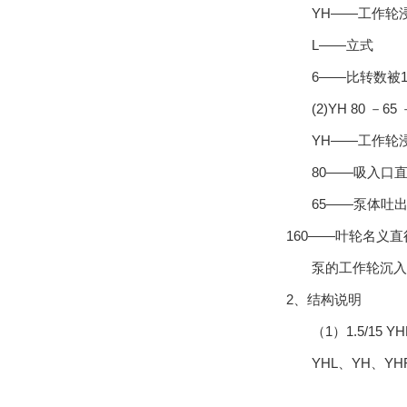
YH——工作轮浸
L——立式
6——比转数被1
(2)YH 80 －65 
YH——工作轮浸
80——吸入口直
65——泵体吐出
160——叶轮名义直
泵的工作轮沉入液
2、结构说明
（1）1.5/15 Y
YHL、YH、Y