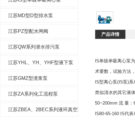
江苏MD型D型排水泵
江苏PZ型配水闸阀
产品详情
江苏QW系列潜水排污泵
IS单级单吸离心泵
江苏YHL、YH、YHF型液下泵
术要数，试验方法，
江苏GMZ型渣浆泵
IS型离心泵(IS
类似清水的其它液体之
江苏ZA系列化工流程泵
50~200mm 流 
江苏ZBEA、2BEC系列液环真空泵及压缩机
IS80-65-160