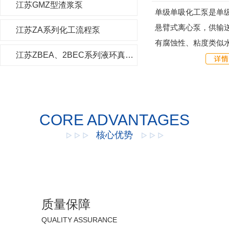
江苏GMZ型渣浆泵
单级单吸化工泵是单级
悬臂式离心泵，供输
江苏ZA系列化工流程泵
有腐蚀性、粘度类似水
江苏ZBEA、2BEC系列液环真空泵及压缩机
记、额定性能和尺寸
ISO2858，具有性能...
CORE ADVANTAGES
核心优势
质量保障
QUALITY ASSURANCE