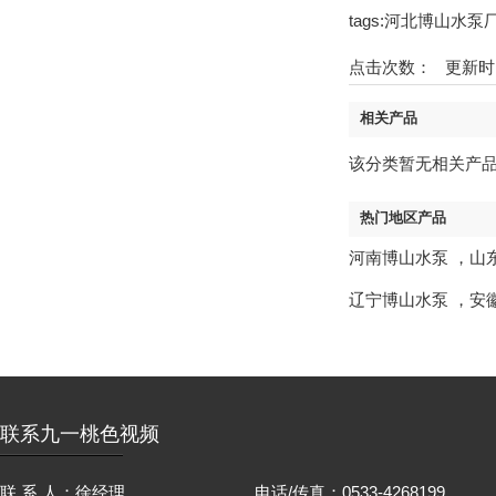
tags:河北博山水
点击次数：
更新时间：1
相关产品
该分类暂无相关产
热门地区产品
河南博山水泵
，
山
辽宁博山水泵
，
安
联系九一桃色视频
联 系 人：徐经理
电话/传真：0533-4268199