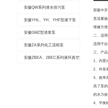
安徽QW系列潜水排污泵
双吸中开
意流量扬
安徽YHL、YH、YHF型液下泵
维修方便
安徽GMZ型渣浆泵
二、适用
适用于自
安徽ZA系列化工流程泵
三、产品
安徽ZBEA、2BEC系列液环真空泵及压缩机
1、内置
2、外形
3、效率
高了泵的
的水力效
4、平衡