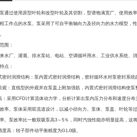
泵通过使用原型叶轮和改型叶轮及其切割，型谱饱满宽广、使用效
程工作点的水泵。泵采用了可自平衡轴向力及径向力的水力模型，
。
范围：
来水厂、灌溉、排水泵站、电站、空调循环用水、工业供水系统、
特点：
式密封润滑结构：泵内置式密封润滑结构，密封循环水对泵密封系统
美观：直线型的外观并在泵盖上附加强筋，内置式密封润滑结构使泵
高：采用CFD计算流体动力学，分析计算出泵内压力分布和速度分
效率。泵体采用双流道设计，以减小径向力。泵体、泵盖、叶轮等
率。泵效率比一般双吸泵高3～5％，同时汽蚀性能亦明显提高，这
精度高：转子部件动平衡精度为G1.0级。