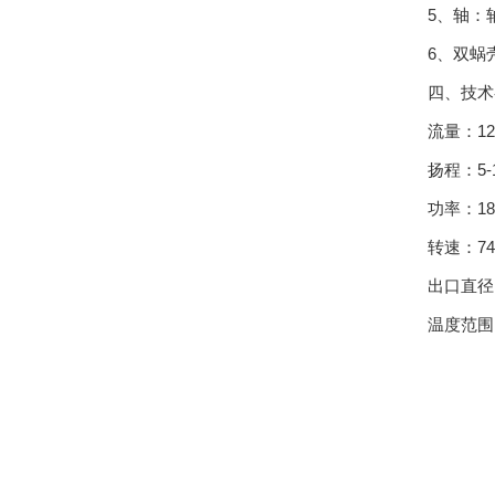
5、轴：
6、双蜗
四、技术
流量：120
扬程：5-
功率：18.
转速：740
出口直径：
温度范围