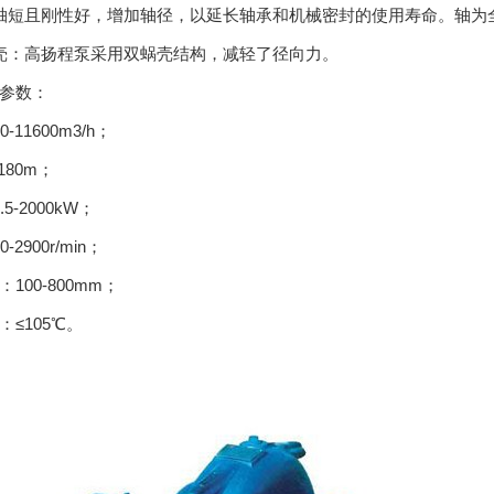
轴短且刚性好，增加轴径，以延长轴承和机械密封的使用寿命。轴为
壳：高扬程泵采用双蜗壳结构，减轻了径向力。
参数：
-11600m3/h；
180m；
5-2000kW；
-2900r/min；
100-800mm；
：≤105℃。