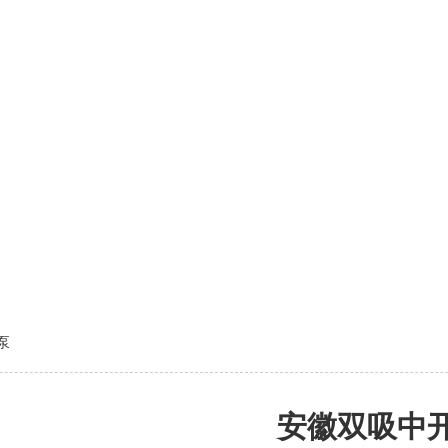
泵
安徽双吸中